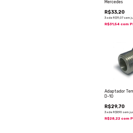
Mercedes
R$33,20
3
x
de
R$11,07
sem j
R$31,54
com
P
Adaptador Tem
D-10
R$29,70
3
x
de
R$9,90
sem ju
R$28,22
com
P