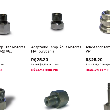
p. Óleo Motores
Adaptador Temp. Água Motores
Adaptador Tem
FORD V8
FIAT ou Scania
VW
R$25,20
R$25,20
uros
3
x
de
R$8,40
sem juros
3
x
de
R$8,40
sem ju
ix
R$23,94
com
Pix
R$23,94
com
P