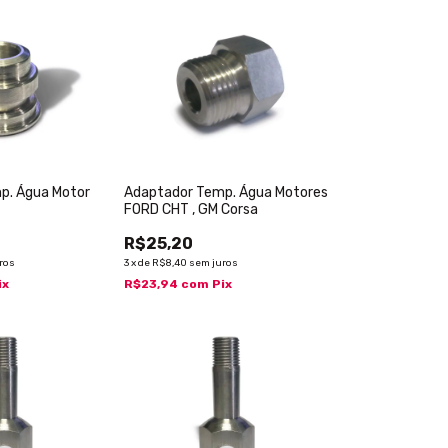
p. Água Motor
Adaptador Temp. Água Motores
FORD CHT , GM Corsa
R$25,20
ros
3
x
de
R$8,40
sem juros
ix
R$23,94
com
Pix