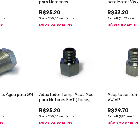
para Mercedes
para Motor VW
R$25,20
R$33,20
uros
3
x
de
R$8,40
sem juros
3
x
de
R$11,07
sem ju
ix
R$23,94
com
Pix
R$31,54
com
Pi
p. Água para GM
Adaptador Temp. Água Mec.
Adaptador Tem
para Motores FIAT (Todos)
VW AP
R$25,20
R$29,70
ros
3
x
de
R$8,40
sem juros
3
x
de
R$9,90
sem ju
ix
R$23,94
com
Pix
R$28,22
com
P