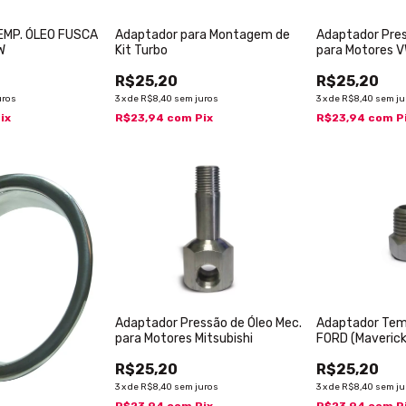
MP. ÓLEO FUSCA
Adaptador para Montagem de
Adaptador Pres
W
Kit Turbo
para Motores 
R$25,20
R$25,20
uros
3
x
de
R$8,40
sem juros
3
x
de
R$8,40
sem ju
ix
R$23,94
com
Pix
R$23,94
com
P
Adaptador Pressão de Óleo Mec.
Adaptador Tem
para Motores Mitsubishi
FORD (Maverick
R$25,20
R$25,20
3
x
de
R$8,40
sem juros
3
x
de
R$8,40
sem ju
R$23,94
com
Pix
R$23,94
com
P