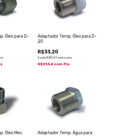
. Óleo para D-
Adaptador Temp. Óleo para D-
20
R$33,20
ros
3
x
de
R$11,07
sem juros
ix
R$31,54
com
Pix
. Óleo Mec.
Adaptador Temp. Água para