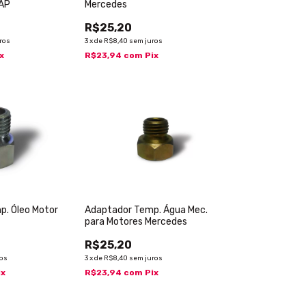
 AP
Mercedes
R$25,20
ros
3
x
de
R$8,40
sem juros
x
R$23,94
com
Pix
p. Óleo Motor
Adaptador Temp. Água Mec.
para Motores Mercedes
R$25,20
ros
3
x
de
R$8,40
sem juros
ix
R$23,94
com
Pix