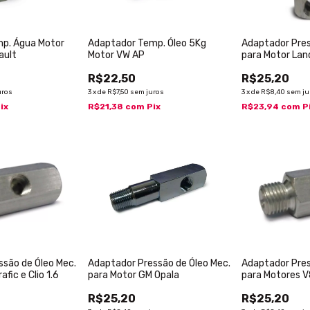
p. Água Motor
Adaptador Temp. Óleo 5Kg
Adaptador Pres
ault
Motor VW AP
para Motor Lan
R$22,50
R$25,20
uros
3
x
de
R$7,50
sem juros
3
x
de
R$8,40
sem ju
ix
R$21,38
com
Pix
R$23,94
com
P
ssão de Óleo Mec.
Adaptador Pressão de Óleo Mec.
Adaptador Pres
afic e Clio 1.6
para Motor GM Opala
para Motores 
R$25,20
R$25,20