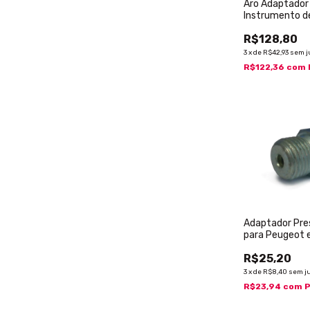
Aro Adaptador
Instrumento d
Fusca
R$128,80
3
x
de
R$42,93
sem j
R$122,36
com
Adaptador Pre
para Peugeot 
R$25,20
3
x
de
R$8,40
sem j
R$23,94
com
P