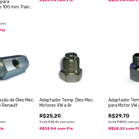
 para
e 100 mm. Painel
uros
Pix
ssão de Óleo Mec.
Adaptador Temp. Óleo Mec.
Adaptador Tem
e Renault
Motores VW a Ar
para Motor VW
R$25,20
R$29,70
uros
3
x
de
R$8,40
sem juros
3
x
de
R$9,90
sem ju
ix
R$23,94
com
Pix
R$28,22
com
P