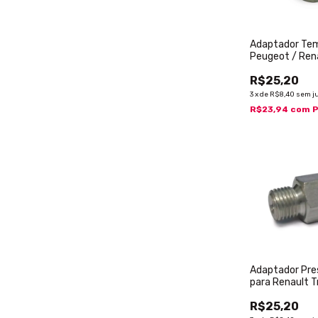
Adaptador Tem
Peugeot / Ren
R$25,20
3
x
de
R$8,40
sem j
R$23,94
com
P
Adaptador Pre
para Renault Tr
R$25,20