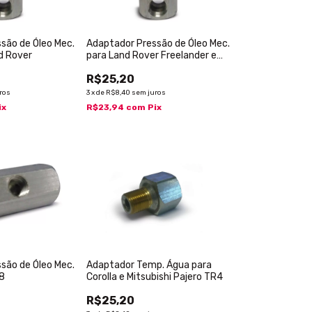
são de Óleo Mec.
Adaptador Pressão de Óleo Mec.
d Rover
para Land Rover Freelander e
Linha Agrícola
R$25,20
ros
3
x
de
R$8,40
sem juros
ix
R$23,94
com
Pix
são de Óleo Mec.
Adaptador Temp. Água para
V8
Corolla e Mitsubishi Pajero TR4
R$25,20