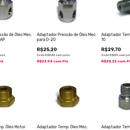
ssão de Óleo Mec.
Adaptador Pressão de Óleo Mec.
Adaptador Temp
 AP
para D-20
10
R$25,20
R$29,70
uros
3
x
de
R$8,40
sem juros
3
x
de
R$9,90
sem ju
ix
R$23,94
com
Pix
R$28,22
com
P
p. Óleo Motor
Adaptador Temp. Óleo Mec.
Adaptador Temp