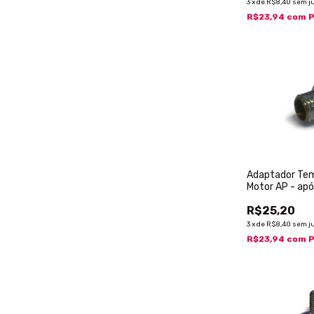
3
x
de
R$8,40
sem j
R$23,94
com
P
Adaptador Tem
Motor AP - ap
R$25,20
3
x
de
R$8,40
sem j
R$23,94
com
P