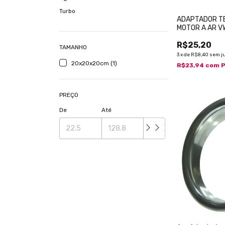
Turbo
ADAPTADOR TE
MOTOR A AR V
R$25,20
TAMANHO
3
x
de
R$8,40
sem j
20x20x20cm (1)
R$23,94
com
P
PREÇO
De
Até