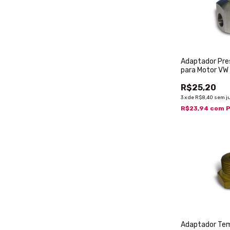
Adaptador Pre
para Motor VW
R$25,20
3
x
de
R$8,40
sem j
R$23,94
com
P
Adaptador Tem