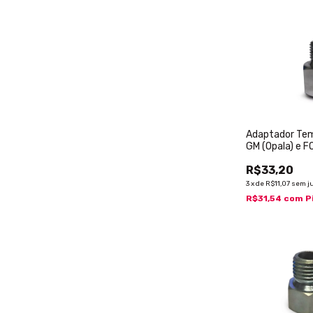
Adaptador Tem
GM (Opala) e 
(Maverick)
R$33,20
3
x
de
R$11,07
sem j
R$31,54
com
P