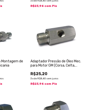
ros
3
x
de
R$8,40
sem juros
ix
R$23,94
com
Pix
a Montagem de
Adaptador Pressão de Óleo Mec.
Scania
para Motor GM (Corsa, Celta,
Kadett)
R$25,20
ros
3
x
de
R$8,40
sem juros
ix
R$23,94
com
Pix