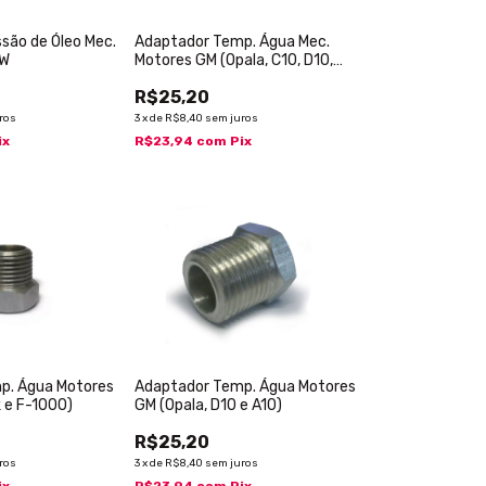
são de Óleo Mec.
Adaptador Temp. Água Mec.
VW
Motores GM (Opala, C10, D10,
A10)
R$25,20
ros
3
x
de
R$8,40
sem juros
ix
R$23,94
com
Pix
p. Água Motores
Adaptador Temp. Água Motores
 e F-1000)
GM (Opala, D10 e A10)
R$25,20
ros
3
x
de
R$8,40
sem juros
ix
R$23,94
com
Pix