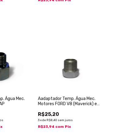
p. Água Mec.
Aadaptador Temp. Água Mec.
 AP
Motores FORD V8 (Maverick) e
F-1000
R$25,20
ros
3
x
de
R$8,40
sem juros
ix
R$23,94
com
Pix