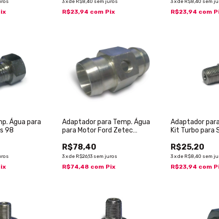
uros
3
x
de
R$8,40
sem juros
3
x
de
R$8,40
sem ju
ix
R$23,94
com
Pix
R$23,94
com
P
p. Água para
Adaptador para Temp. Água
Adaptador par
ós 98
para Motor Ford Zetec
Kit Turbo para 
(Ka/Fiesta)
R$78,40
R$25,20
uros
3
x
de
R$26,13
sem juros
3
x
de
R$8,40
sem ju
ix
R$74,48
com
Pix
R$23,94
com
P