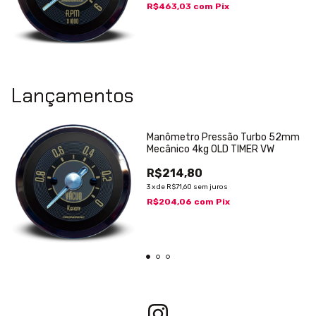
R$463,03
com
Pix
Lançamentos
Manômetro Pressão Turbo 52mm
Mecânico 4kg OLD TIMER VW
R$214,80
3
x
de
R$71,60
sem juros
R$204,06
com
Pix