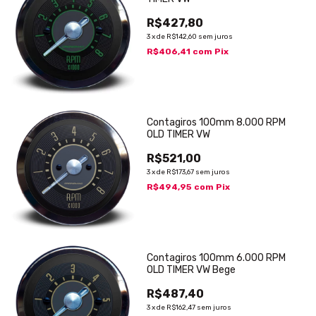
R$427,80
3
x
de
R$142,60
sem juros
R$406,41
com
Pix
Contagiros 100mm 8.000 RPM
OLD TIMER VW
R$521,00
3
x
de
R$173,67
sem juros
R$494,95
com
Pix
Contagiros 100mm 6.000 RPM
OLD TIMER VW Bege
R$487,40
3
x
de
R$162,47
sem juros