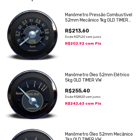
Manômetro Pressão Combustível
52mm Mecânico 1kg OLD TIMER
VW
R$213,60
3
x
de
R$71,20
sem juros
R$202,92
com
Pix
Manômetro Óleo 52mm Elétrico
5kg OLD TIMER VW
R$255,40
3
x
de
R$85,13
sem juros
R$242,63
com
Pix
Manômetro Óleo 52mm Mecânico
7kg OLD TIMER VW