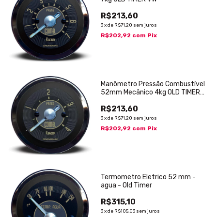
R$213,60
3
x
de
R$71,20
sem juros
R$202,92
com
Pix
Manômetro Pressão Combustível
52mm Mecânico 4kg OLD TIMER
VW
R$213,60
3
x
de
R$71,20
sem juros
R$202,92
com
Pix
Termometro Eletrico 52 mm -
agua - Old Timer
R$315,10
3
x
de
R$105,03
sem juros