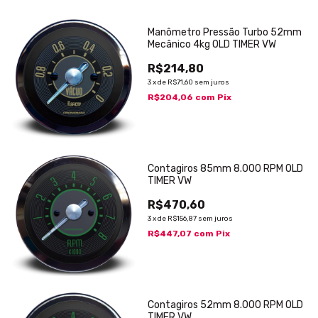
Manômetro Pressão Turbo 52mm
Mecânico 4kg OLD TIMER VW
R$214,80
3
x
de
R$71,60
sem juros
R$204,06
com
Pix
Contagiros 85mm 8.000 RPM OLD
TIMER VW
R$470,60
3
x
de
R$156,87
sem juros
R$447,07
com
Pix
Contagiros 52mm 8.000 RPM OLD
TIMER VW