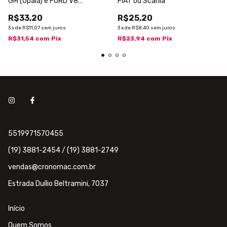
GM (Opala) e FORD V8
FIAT ou Scania
(Maverick)
R$33,20
R$25,20
3
x
de
R$11,07
sem juros
3
x
de
R$8,40
sem juros
R$31,54
com
Pix
R$23,94
com
Pix
5519971570455
(19) 3881-2454 / (19) 3881-2749
vendas@cronomac.com.br
Estrada Duílio Beltramini, 7037
Início
Quem Somos