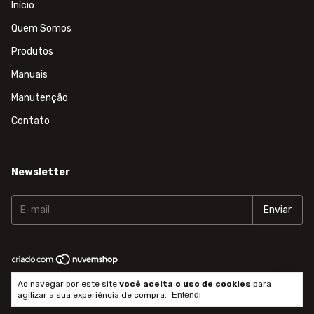
Início
Quem Somos
Produtos
Manuais
Manutenção
Contato
Newsletter
Copyright Cronomac - 61231247000103 - 2026. Todos os direitos
Ao navegar por este site
você aceita o uso de cookies
para
reservados.
agilizar a sua experiência de compra.
Entendi