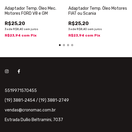
Adaptador Temp. Óleo Mec.
Adaptador Temp. Óleo Motores
Motores FORD V8 e GM
FIAT ou Scania
R$25,20
R$25,20
3
x
de
R$8,40
sem juros
3
x
de
R$8,40
sem juros
R$23,94
com
Pix
R$23,94
com
Pix
5519971570455
(19) 3881-2454 / (19) 3881-2749
vendas@cronomac.com.br
Estrada Duílio Beltramini, 7037