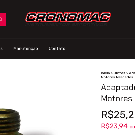
is
Manutenção
Contato
Início
>
Outros
>
Ad
Motores Mercedes
Adaptado
Motores
R$25,2
R$23,94
c