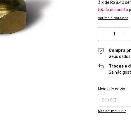
3
x de
R$8,40
se
5% de desconto
p
Ver mais detalhes
Compra pr
Seus dados
Trocas e 
Se não gost
Entregas para o CE
Meios de envio
Não sei meu CEP