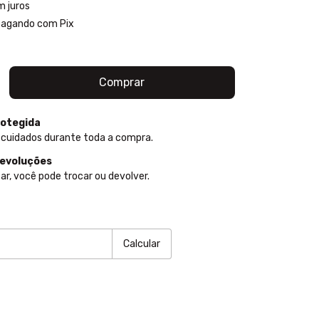
m juros
agando com Pix
otegida
 cuidados durante toda a compra.
devoluções
ar, você pode trocar ou devolver.
P:
Alterar CEP
Calcular