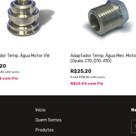
dor Temp. Água Motor VW
Adaptador Temp. Água Mec. Moto
(Opala, C10, D10, A10)
,20
R$25,20
,40
sem juros
3
x
de
R$8,40
sem juros
4
com
Pix
R$23,94
com
Pix
Início
N
Quem Somos
Produtos