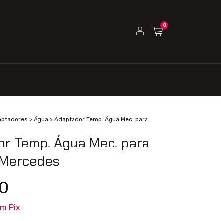
0
aptadores
>
Água
>
Adaptador Temp. Água Mec. para
r Temp. Água Mec. para
 Mercedes
0
om
Pix