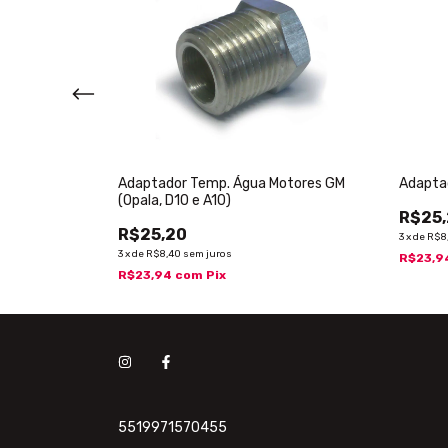
otores FORD
Adaptador Temp. Água Motores GM
Adapta
(Opala, D10 e A10)
R$25
R$25,20
3
x
de
R$8
3
x
de
R$8,40
sem juros
R$23,9
R$23,94
com
Pix
5519971570455