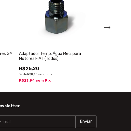
res GM
Adaptador Temp. Água Mec. para
Adaptador Temp
Motores FIAT (Todos)
VW AP
R$25,20
R$29,70
3
x
de
R$8,40
sem juros
3
x
de
R$9,90
sem jur
R$23,94
com
Pix
R$28,22
com
Pi
ewsletter