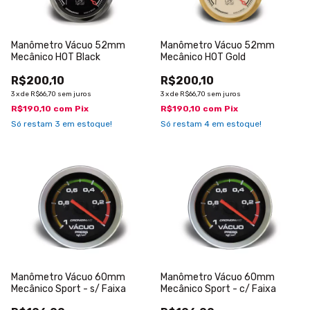
Manômetro Vácuo 52mm
Manômetro Vácuo 52mm
Mecânico HOT Black
Mecânico HOT Gold
R$200,10
R$200,10
3
x
de
R$66,70
sem juros
3
x
de
R$66,70
sem juros
R$190,10
com
Pix
R$190,10
com
Pix
Só restam
3
em estoque!
Só restam
4
em estoque!
Manômetro Vácuo 60mm
Manômetro Vácuo 60mm
Mecânico Sport - s/ Faixa
Mecânico Sport - c/ Faixa