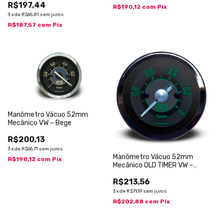
R$197,44
R$190,12
com
Pix
3
x
de
R$65,81
sem juros
R$187,57
com
Pix
Manômetro Vácuo 52mm
Mecânico VW – Bege
R$200,13
3
x
de
R$66,71
sem juros
Manômetro Vácuo 52mm
R$190,12
com
Pix
Mecânico OLD TIMER VW –
Verde
R$213,56
3
x
de
R$71,19
sem juros
R$202,88
com
Pix