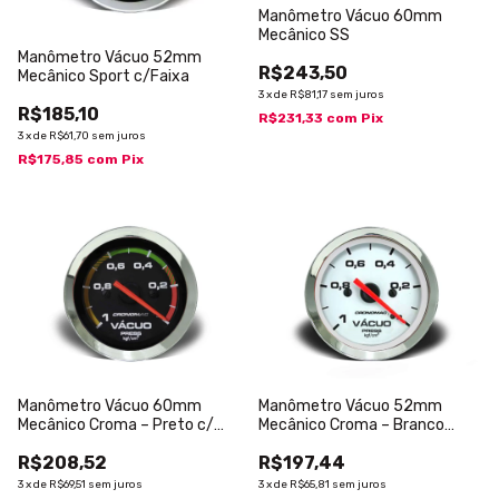
Manômetro Vácuo 60mm
Mecânico SS
Manômetro Vácuo 52mm
R$243,50
Mecânico Sport c/Faixa
3
x
de
R$81,17
sem juros
R$185,10
R$231,33
com
Pix
3
x
de
R$61,70
sem juros
R$175,85
com
Pix
Manômetro Vácuo 60mm
Manômetro Vácuo 52mm
Mecânico Croma – Preto c/
Mecânico Croma – Branco
Faixa
s/Faixa
R$208,52
R$197,44
3
x
de
R$69,51
sem juros
3
x
de
R$65,81
sem juros