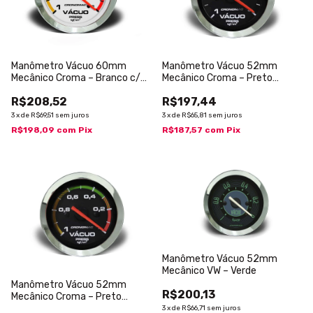
Manômetro Vácuo 60mm
Manômetro Vácuo 52mm
Mecânico Croma – Branco c/
Mecânico Croma – Preto
Faixa
s/Faixa
R$208,52
R$197,44
3
x
de
R$69,51
sem juros
3
x
de
R$65,81
sem juros
R$198,09
com
Pix
R$187,57
com
Pix
Manômetro Vácuo 52mm
Mecânico VW – Verde
Manômetro Vácuo 52mm
R$200,13
Mecânico Croma – Preto
c/Faixa
3
x
de
R$66,71
sem juros