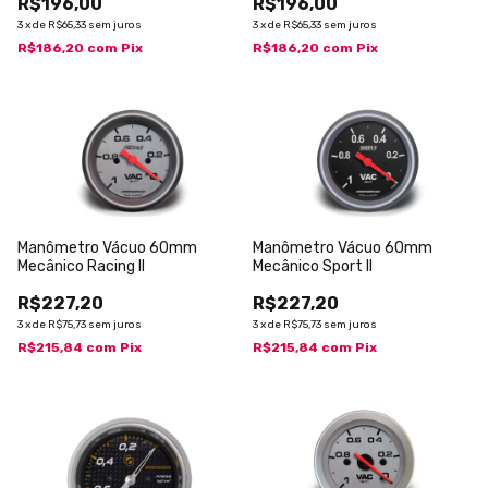
R$196,00
R$196,00
3
x
de
R$65,33
sem juros
3
x
de
R$65,33
sem juros
R$186,20
com
Pix
R$186,20
com
Pix
Manômetro Vácuo 60mm
Manômetro Vácuo 60mm
Mecânico Racing II
Mecânico Sport II
R$227,20
R$227,20
3
x
de
R$75,73
sem juros
3
x
de
R$75,73
sem juros
R$215,84
com
Pix
R$215,84
com
Pix