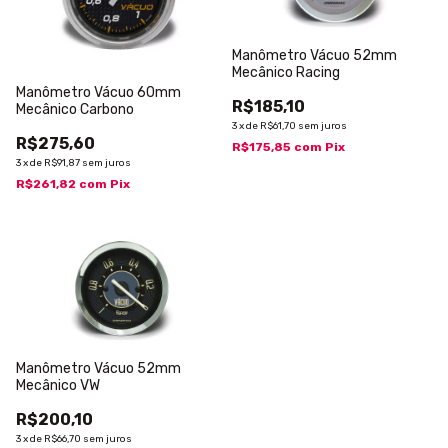
Manômetro Vácuo 52mm
Mecânico Racing
Manômetro Vácuo 60mm
R$185,10
Mecânico Carbono
3
x
de
R$61,70
sem juros
R$275,60
R$175,85
com
Pix
3
x
de
R$91,87
sem juros
R$261,82
com
Pix
Manômetro Vácuo 52mm
Mecânico VW
R$200,10
3
x
de
R$66,70
sem juros