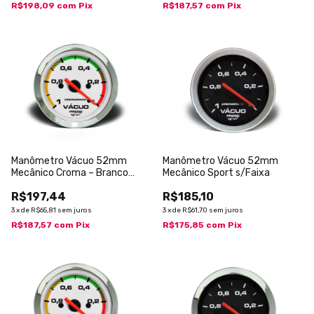
R$198,09
com
Pix
R$187,57
com
Pix
Manômetro Vácuo 52mm
Manômetro Vácuo 52mm
Mecânico Croma – Branco
Mecânico Sport s/Faixa
c/Faixa
R$197,44
R$185,10
3
x
de
R$65,81
sem juros
3
x
de
R$61,70
sem juros
R$187,57
com
Pix
R$175,85
com
Pix