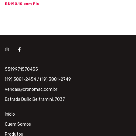
R$190,10
com
Pix
5519971570455
(19) 3881-2454 / (19) 3881-2749
vendas@cronomac.com.br
Estrada Duílio Beltramini, 7037
Início
Quem Somos
Produtos