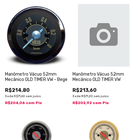
Manômetro Vácuo 52mm
Manômetro Vácuo 52mm
Mecânico OLD TIMER VW - Bege
Mecânico OLD TIMER VW
R$214,80
R$213,60
3
x
de
R$71,60
sem juros
3
x
de
R$71,20
sem juros
R$204,06
com
Pix
R$202,92
com
Pix