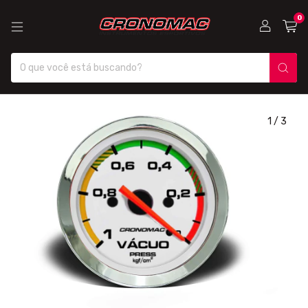
0
1
/
3