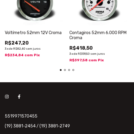
Voltímetro 52mm 12V Croma
Contagiros 52mm 6.000 RPM
Croma
R$247,20
R$418,50
3
x
de
R$82,40
sem juros
3
x
de
R$139,50
sem juros
R$234,84
com
Pix
R$397,58
com
Pix
5519971570455
(19) 3881-2454 / (19) 3881-2749