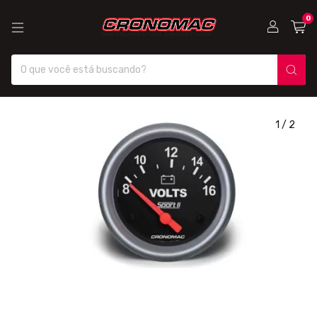
0
1
/
2