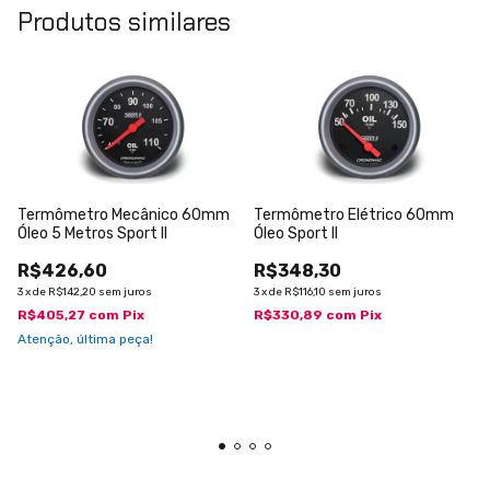
Produtos similares
Termômetro Mecânico 60mm
Termômetro Elétrico 60mm
Óleo 5 Metros Sport II
Óleo Sport II
R$426,60
R$348,30
3
x
de
R$142,20
sem juros
3
x
de
R$116,10
sem juros
R$405,27
com
Pix
R$330,89
com
Pix
Atenção, última peça!