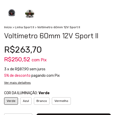
Início
>
Linha Sport II
>
Voltímetro 60mm 12V Sport II
Voltímetro 60mm 12V Sport II
R$263,70
R$250,52
com
Pix
3
x de
R$87,90
sem juros
5% de desconto
pagando com Pix
Ver mais detalhes
COR DA ILUMINAÇÃO:
Verde
Verde
Azul
Branco
Vermelho