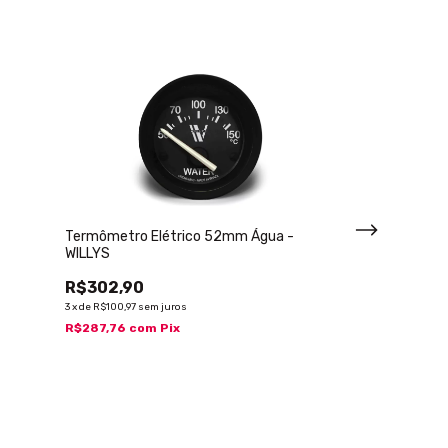
Termômetro Elétrico 52mm Água -
WILLYS
R$302,90
3
x
de
R$100,97
sem juros
R$287,76
com
Pix
Velocímetro 8
STREET PRETO
R$667,10
3
x
de
R$222,37
sem j
R$633,75
com
P