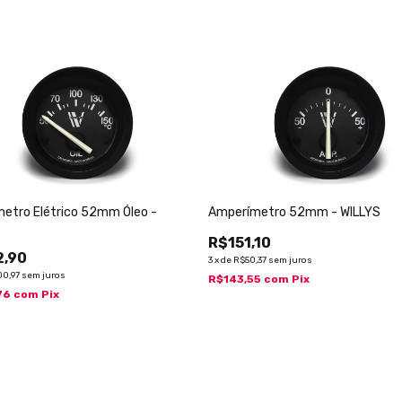
etro Elétrico 52mm Óleo -
Amperímetro 52mm - WILLYS
R$151,10
2,90
3
x
de
R$50,37
sem juros
00,97
sem juros
R$143,55
com
Pix
76
com
Pix