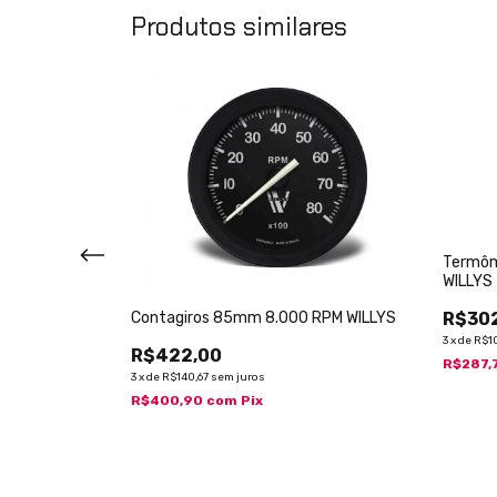
Produtos similares
52mm Água 2
Termôm
WILLYS
Contagiros 85mm 8.000 RPM WILLYS
R$30
3
x
de
R$1
R$422,00
R$287,
3
x
de
R$140,67
sem juros
R$400,90
com
Pix