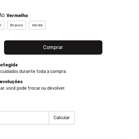
ÃO:
Vermelho
l
Branco
Verde
otegida
 cuidados durante toda a compra.
devoluções
ar, você pode trocar ou devolver.
P:
Alterar CEP
Calcular