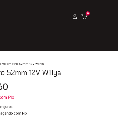
0
>
Voltímetro 52mm 12V Willys
ro 52mm 12V Willys
60
com
Pix
m juros
agando com Pix