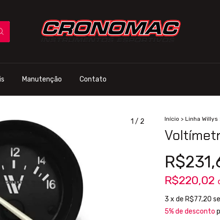
is
Manutenção
Contato
Início
>
Linha Willys
1
/
2
Voltímet
R$231,
R$220,02
3
x de
R$77,20
se
5% de desconto
p