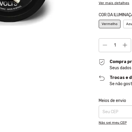
Ver mais detalhes
COR DA ILUMINAÇ
Vermelho
Azu
Compra pr
Seus dados
Trocas e 
Se não gost
Entregas para o CE
Meios de envio
Não sei meu CEP