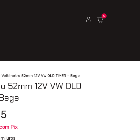
0
>
Voltímetro 52mm 12V VW OLD TIMER – Bege
tro 52mm 12V VW OLD
 Bege
15
com
Pix
em juros