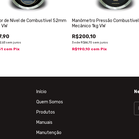
or de Nível de Combustível 52mm
Manômetro Pressão Combustíve
o VW
Mecânico 1kg VW
7,90
R$200,10
2,63
sem juros
3
x
de
R$66,70
sem juros
51
com
Pix
R$190,10
com
Pix
Início
N
Quem Somos
Produtos
Manuais
Manutenção