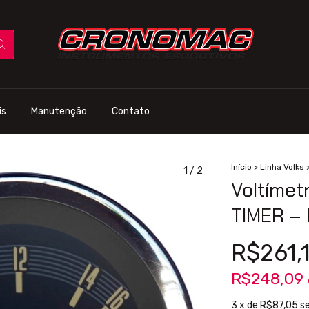
is
Manutenção
Contato
Início
>
Linha Volks
1
/
2
Voltíme
TIMER –
R$261,
R$248,09
3
x de
R$87,05
s