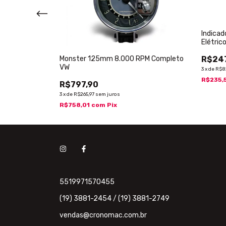
bustível 52mm
Indicad
Elétric
Monster 125mm 8.000 RPM Completo
R$24
VW
3
x
de
R$8
R$235,
R$797,90
3
x
de
R$265,97
sem juros
R$758,01
com
Pix
5519971570455
(19) 3881-2454 / (19) 3881-2749
vendas@cronomac.com.br