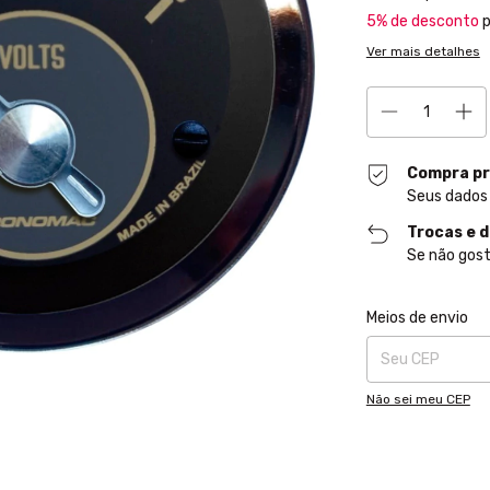
5% de desconto
p
Ver mais detalhes
Compra pr
Seus dados
Trocas e 
Se não gost
Entregas para o CE
Meios de envio
Não sei meu CEP