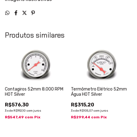
Produtos similares
Contagiros 52mm 8.000 RPM
Termômetro Elétrico 52mm
HOT Silver
Água HOT Silver
R$576,30
R$315,20
3
x
de
R$192,10
sem juros
3
x
de
R$105,07
sem juros
R$547,49
com
Pix
R$299,44
com
Pix