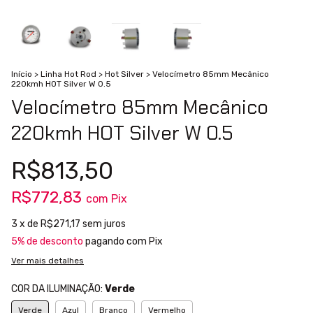
Início
>
Linha Hot Rod
>
Hot Silver
>
Velocímetro 85mm Mecânico
220kmh HOT Silver W 0.5
Velocímetro 85mm Mecânico
220kmh HOT Silver W 0.5
R$813,50
R$772,83
com
Pix
3
x de
R$271,17
sem juros
5% de desconto
pagando com Pix
Ver mais detalhes
COR DA ILUMINAÇÃO:
Verde
Verde
Azul
Branco
Vermelho