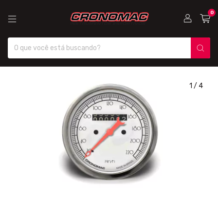
0
1
/
4