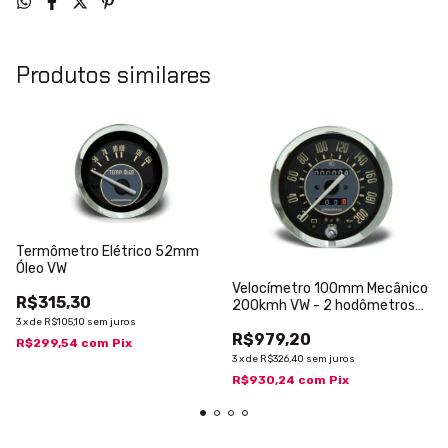
Produtos similares
Termômetro Elétrico 52mm
Óleo VW
Velocímetro 100mm Mecânico
R$315,30
200kmh VW - 2 hodômetros
com sinaleira
3
x
de
R$105,10
sem juros
R$979,20
R$299,54
com
Pix
3
x
de
R$326,40
sem juros
R$930,24
com
Pix