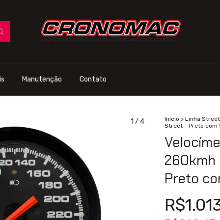
is
Manutenção
Contato
Início
>
Linha Street
1
/
4
Street - Preto com 
Velocíme
260kmh D
Preto co
R$1.013