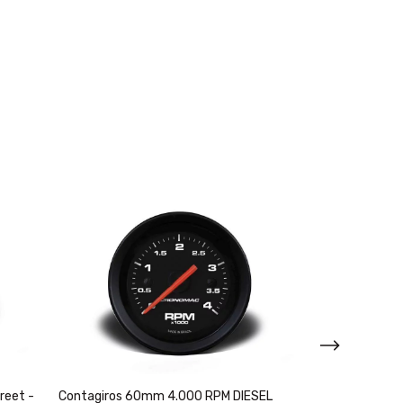
reet -
Contagiros 60mm 4.000 RPM DIESEL
Contagiros 52