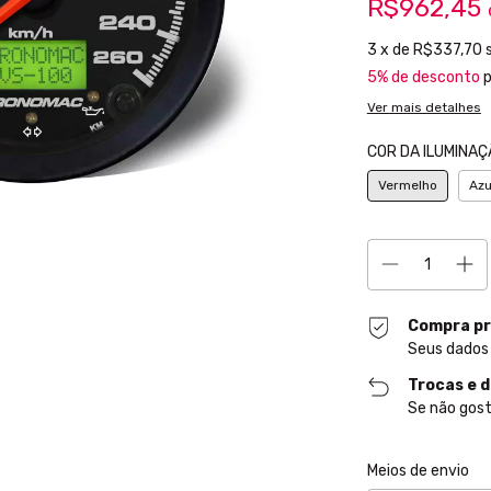
R$962,45
3
x de
R$337,70
5% de desconto
p
Ver mais detalhes
COR DA ILUMINAÇ
Vermelho
Azu
Compra pr
Seus dados
Trocas e 
Se não gost
Entregas para o CE
Meios de envio