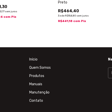
Preto
,30
R$464,40
3,77
sem juros
3
x
de
R$154,80
sem juros
24
com
Pix
R$441,18
com
Pix
Início
N
Quem Somos
Produtos
Manuais
Manutenção
Contato