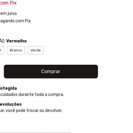
com
Pix
sem juros
agando com Pix
ÃO:
Vermelho
l
Branco
Verde
otegida
 cuidados durante toda a compra.
devoluções
ar, você pode trocar ou devolver.
P:
Alterar CEP