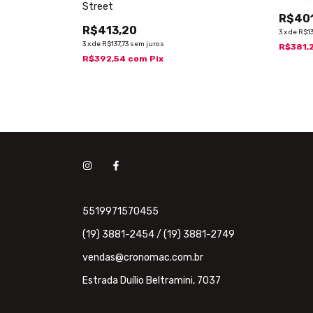
Street
R$401
R$413,20
3
x
de
R$13
3
x
de
R$137,73
sem juros
R$381,
R$392,54
com
Pix
5519971570455
(19) 3881-2454 / (19) 3881-2749
vendas@cronomac.com.br
Estrada Duílio Beltramini, 7037