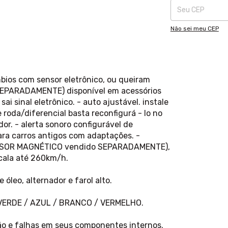
Não sei meu CEP
bios com sensor eletrônico, ou queiram
SEPARADAMENTE) disponível em acessórios
sai sinal eletrônico. - auto ajustável. instale
roda/diferencial basta reconfigurá - lo no
or. - alerta sonoro configurável de
para carros antigos com adaptações. -
o SENSOR MAGNÉTICO vendido SEPARADAMENTE),
scala até 260km/h.
 óleo, alternador e farol alto.
s: VERDE / AZUL / BRANCO / VERMELHO.
ção e falhas em seus componentes internos.