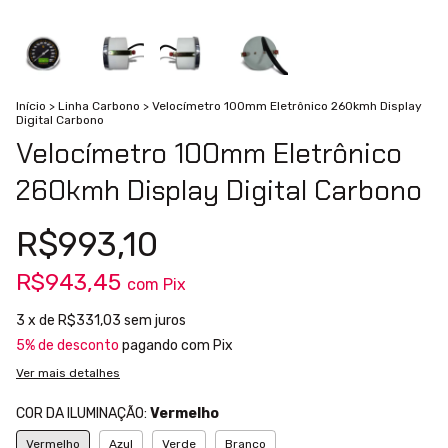
Início
>
Linha Carbono
>
Velocímetro 100mm Eletrônico 260kmh Display
Digital Carbono
Velocímetro 100mm Eletrônico
260kmh Display Digital Carbono
R$993,10
R$943,45
com
Pix
3
x de
R$331,03
sem juros
5% de desconto
pagando com Pix
Ver mais detalhes
COR DA ILUMINAÇÃO:
Vermelho
Vermelho
Azul
Verde
Branco