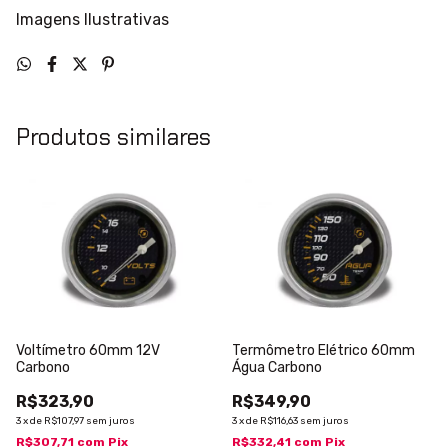
Imagens Ilustrativas
Produtos similares
Voltímetro 60mm 12V
Termômetro Elétrico 60mm
Carbono
Água Carbono
R$323,90
R$349,90
3
x
de
R$107,97
sem juros
3
x
de
R$116,63
sem juros
R$307,71
com
Pix
R$332,41
com
Pix