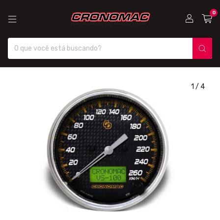
0
1
/
4