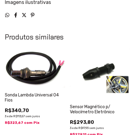
Imagens ilustrativas
Produtos similares
Sonda Lambda Universal 04
Fios
Sensor Magnético p/
R$340,70
Velocímetro Eletrônico
3
x
de
R$113,57
sem juros
R$293,80
R$323,67
com
Pix
3
x
de
R$97,93
sem juros
R$279,11
com
Pix