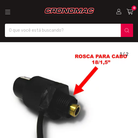
0
1
/
2