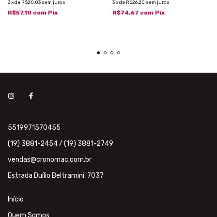
3
x
de
R$20,03
sem juros
3
x
de
R$26,20
sem juros
R$57,10
com
Pix
R$74,67
com
Pix
5519971570455
(19) 3881-2454 / (19) 3881-2749
vendas@cronomac.com.br
Estrada Duílio Beltramini, 7037
Início
Quem Somos