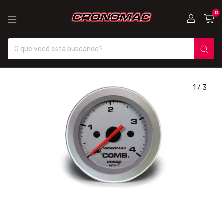
0
1
/
3