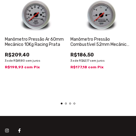
Manômetro Pressão Ar 60mm
Manômetro Pressão
Mecânico 10Kg Racing Prata
Combustível 52mm Mecânico
3kg Racing
R$209,40
R$186,50
3
x
de
R$69,80
sem juros
3
x
de
R$62,17
sem juros
R$198,93
com
Pix
R$177,18
com
Pix