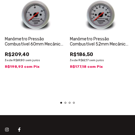
Manômetro Pressão
Manômetro Pressão
Combustível 60mm Mecânico
Combustível 52mm Mecânico
4kg Racing
10kg Racing
R$209,40
R$186,50
3
x
de
R$69,80
sem juros
3
x
de
R$62,17
sem juros
R$198,93
com
Pix
R$177,18
com
Pix