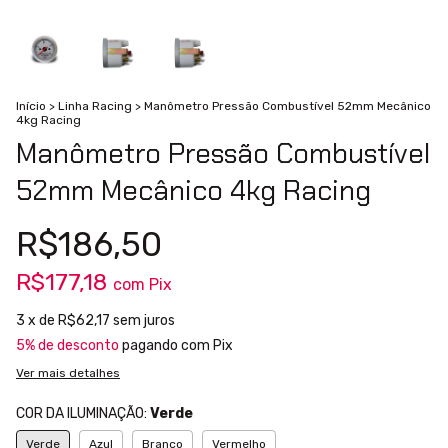
Início
>
Linha Racing
>
Manômetro Pressão Combustível 52mm Mecânico
4kg Racing
Manômetro Pressão Combustível
52mm Mecânico 4kg Racing
R$186,50
R$177,18
com
Pix
3
x de
R$62,17
sem juros
5% de desconto
pagando com Pix
Ver mais detalhes
COR DA ILUMINAÇÃO:
Verde
Verde
Azul
Branco
Vermelho