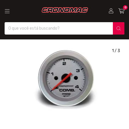
0
1
/
3