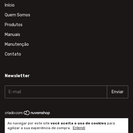
Início
Quem Somos
Produtos
Manuais
Manutenção
Contato
Newsletter
Copyright Cronomac - 61231247000103 - 2026. Todos os direitos
Ao navegar por este site
você aceita o uso de cookies
para
reservados.
agilizar a sua experiência de compra.
Entendi