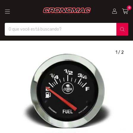
0
1
/
2