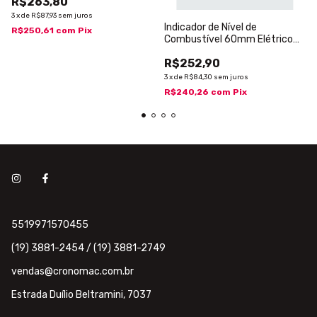
R$263,80
3
x
de
R$87,93
sem juros
Indicador de Nível de
R$250,61
com
Pix
Combustível 60mm Elétrico
Sport
R$252,90
3
x
de
R$84,30
sem juros
R$240,26
com
Pix
5519971570455
(19) 3881-2454 / (19) 3881-2749
vendas@cronomac.com.br
Estrada Duílio Beltramini, 7037