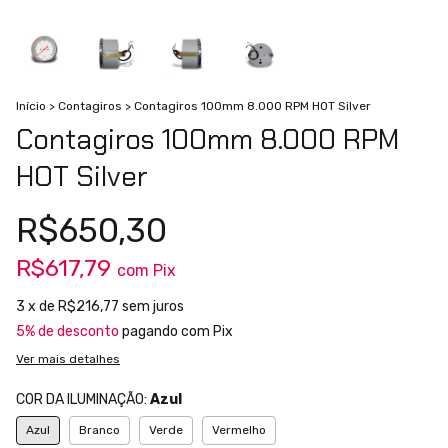
Início
>
Contagiros
>
Contagiros 100mm 8.000 RPM HOT Silver
Contagiros 100mm 8.000 RPM
HOT Silver
R$650,30
R$617,79
com
Pix
3
x de
R$216,77
sem juros
5% de desconto
pagando com Pix
Ver mais detalhes
COR DA ILUMINAÇÃO:
Azul
Azul
Branco
Verde
Vermelho