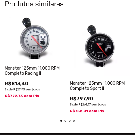
Produtos similares
Monster 125mm 11.000 RPM
Completo Racing II
R$813,40
Monster 125mm 11.000 RPM
Completo Sport II
3
x
de
R$271,13
sem juros
R$772,73
com
Pix
R$797,90
3
x
de
R$265,97
sem juros
R$758,01
com
Pix