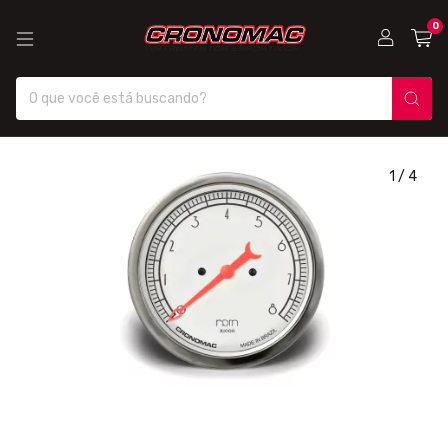
0
1
/
4