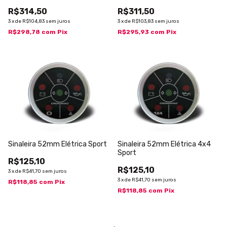
R$314,50
R$311,50
3
x
de
R$104,83
sem juros
3
x
de
R$103,83
sem juros
R$298,78
com
Pix
R$295,93
com
Pix
Sinaleira 52mm Elétrica Sport
Sinaleira 52mm Elétrica 4x4
Sport
R$125,10
R$125,10
3
x
de
R$41,70
sem juros
3
x
de
R$41,70
sem juros
R$118,85
com
Pix
R$118,85
com
Pix