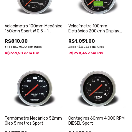
Velocímetro 100mm Mecânico
Velocímetro 100mm
160kmh Sport W 0.5 - 1
Eletrônico 200kmh Display
Hodômetro com Sinaleira
Digital Sport com Sinaleira
R$810,00
R$1.051,00
3
x
de
R$270,00
sem juros
3
x
de
R$350,33
sem juros
R$769,50
com
Pix
R$998,45
com
Pix
Termômetro Mecânico 52mm
Contagiros 60mm 4.000 RPM
Óleo 5 metros Sport
DIESEL Sport