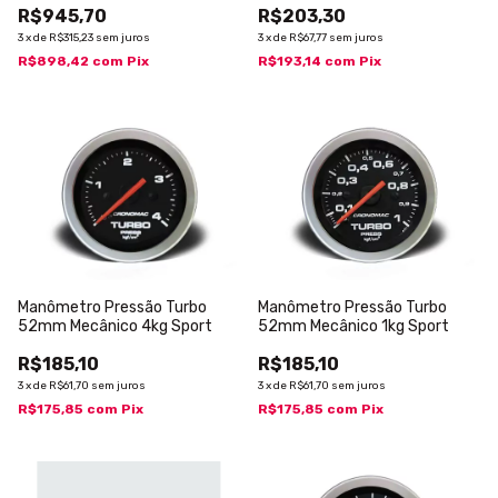
R$945,70
R$203,30
3
x
de
R$315,23
sem juros
3
x
de
R$67,77
sem juros
R$898,42
com
Pix
R$193,14
com
Pix
Manômetro Pressão Turbo
Manômetro Pressão Turbo
52mm Mecânico 4kg Sport
52mm Mecânico 1kg Sport
R$185,10
R$185,10
3
x
de
R$61,70
sem juros
3
x
de
R$61,70
sem juros
R$175,85
com
Pix
R$175,85
com
Pix