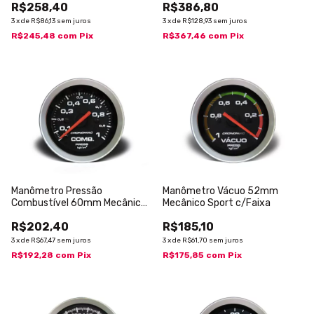
R$258,40
R$386,80
3
x
de
R$86,13
sem juros
3
x
de
R$128,93
sem juros
R$245,48
com
Pix
R$367,46
com
Pix
Manômetro Pressão
Manômetro Vácuo 52mm
Combustível 60mm Mecânico
Mecânico Sport c/Faixa
1kg Sport
R$202,40
R$185,10
3
x
de
R$67,47
sem juros
3
x
de
R$61,70
sem juros
R$192,28
com
Pix
R$175,85
com
Pix