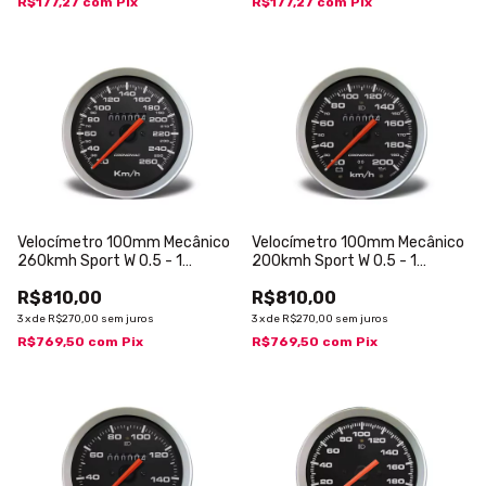
R$177,27
com
Pix
R$177,27
com
Pix
Velocímetro 100mm Mecânico
Velocímetro 100mm Mecânico
260kmh Sport W 0.5 - 1
200kmh Sport W 0.5 - 1
Hodômetro com Sinaleira
Hodômetro com Sinaleira
R$810,00
R$810,00
3
x
de
R$270,00
sem juros
3
x
de
R$270,00
sem juros
R$769,50
com
Pix
R$769,50
com
Pix