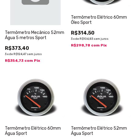
Termômetro Elétrico 60mm
Óleo Sport
Termômetro Mecânico 52mm
R$314,50
Água 5 metros Sport
3
x
de
R$104,83
sem juros
R$298,78
com
Pix
R$373,40
3
x
de
R$124,47
sem juros
R$354,73
com
Pix
Termômetro Elétrico 60mm
Termômetro Elétrico 52mm
Água Sport
Água Sport