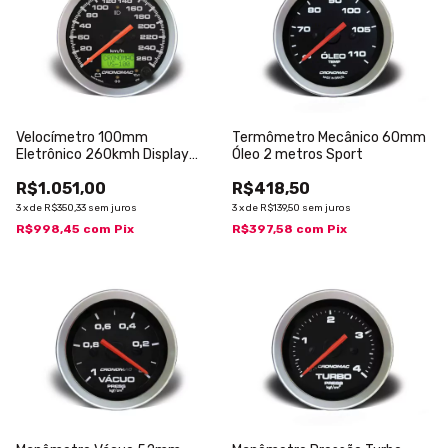
Velocímetro 100mm
Termômetro Mecânico 60mm
Eletrônico 260kmh Display
Óleo 2 metros Sport
Digital Sport com Sinaleira
R$1.051,00
R$418,50
3
x
de
R$350,33
sem juros
3
x
de
R$139,50
sem juros
R$998,45
com
Pix
R$397,58
com
Pix