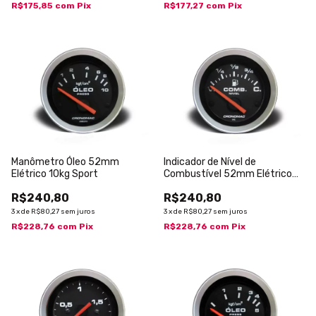
R$175,85
com
Pix
R$177,27
com
Pix
Manômetro Óleo 52mm
Indicador de Nível de
Elétrico 10kg Sport
Combustível 52mm Elétrico
Sport
R$240,80
R$240,80
3
x
de
R$80,27
sem juros
3
x
de
R$80,27
sem juros
R$228,76
com
Pix
R$228,76
com
Pix