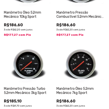
Manômetro Óleo 52mm
Manômetro Pressão
Mecânico 10kg Sport
Combustível 52mm Mecânico
10kg Sport
R$186,60
R$186,60
3
x
de
R$62,20
sem juros
3
x
de
R$62,20
sem juros
R$177,27
com
Pix
R$177,27
com
Pix
Manômetro Pressão Turbo
Manômetro Óleo 52mm
52mm Mecânico 3kg Sport
Mecânico 7kg Sport
R$185,10
R$186,60
3
x
de
R$61,70
sem juros
3
x
de
R$62,20
sem juros