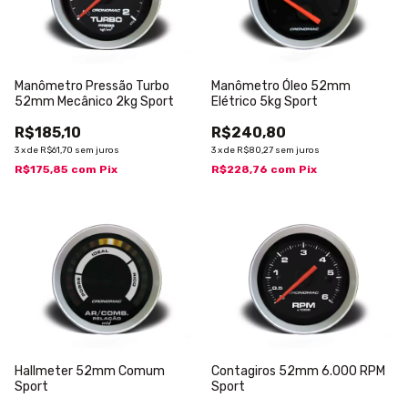
Manômetro Pressão Turbo
Manômetro Óleo 52mm
52mm Mecânico 2kg Sport
Elétrico 5kg Sport
R$185,10
R$240,80
3
x
de
R$61,70
sem juros
3
x
de
R$80,27
sem juros
R$175,85
com
Pix
R$228,76
com
Pix
Hallmeter 52mm Comum
Contagiros 52mm 6.000 RPM
Sport
Sport