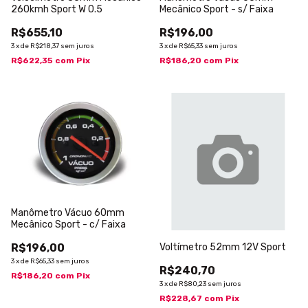
260kmh Sport W 0.5
Mecânico Sport - s/ Faixa
R$655,10
R$196,00
3
x
de
R$218,37
sem juros
3
x
de
R$65,33
sem juros
R$622,35
com
Pix
R$186,20
com
Pix
Manômetro Vácuo 60mm
Mecânico Sport - c/ Faixa
R$196,00
Voltímetro 52mm 12V Sport
3
x
de
R$65,33
sem juros
R$240,70
R$186,20
com
Pix
3
x
de
R$80,23
sem juros
R$228,67
com
Pix