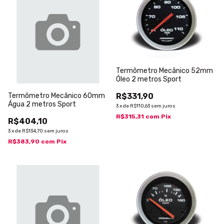
Termômetro Mecânico 52mm
Óleo 2 metros Sport
Termômetro Mecânico 60mm
R$331,90
Água 2 metros Sport
3
x
de
R$110,63
sem juros
R$315,31
com
Pix
R$404,10
3
x
de
R$134,70
sem juros
R$383,90
com
Pix