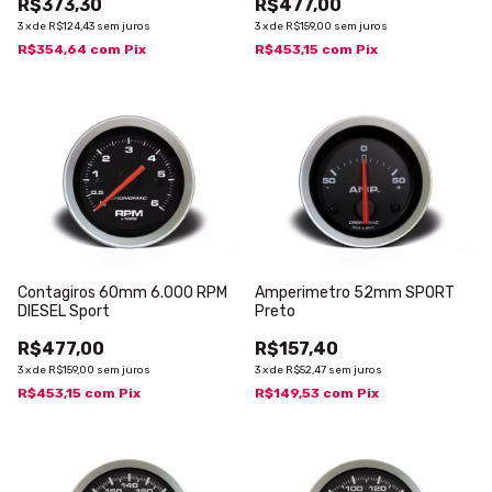
R$373,30
R$477,00
3
x
de
R$124,43
sem juros
3
x
de
R$159,00
sem juros
R$354,64
com
Pix
R$453,15
com
Pix
Contagiros 60mm 6.000 RPM
Amperimetro 52mm SPORT
DIESEL Sport
Preto
R$477,00
R$157,40
3
x
de
R$159,00
sem juros
3
x
de
R$52,47
sem juros
R$453,15
com
Pix
R$149,53
com
Pix