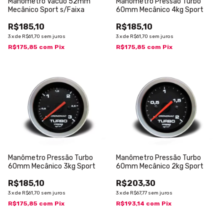
Manômetro Vácuo 52mm
Manômetro Pressão Turbo
Mecânico Sport s/Faixa
60mm Mecânico 4kg Sport
R$185,10
R$185,10
3
x
de
R$61,70
sem juros
3
x
de
R$61,70
sem juros
R$175,85
com
Pix
R$175,85
com
Pix
Manômetro Pressão Turbo
Manômetro Pressão Turbo
60mm Mecânico 3kg Sport
60mm Mecânico 2kg Sport
R$185,10
R$203,30
3
x
de
R$61,70
sem juros
3
x
de
R$67,77
sem juros
R$175,85
com
Pix
R$193,14
com
Pix