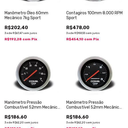
Manômetro Óleo 60mm
Contagiros 100mm 8.000 RPM
Mecânico 7kg Sport
Sport
R$202,40
R$478,00
3
x
de
R$67,47
sem juros
3
x
de
R$159,33
sem juros
R$192,28
com
Pix
R$454,10
com
Pix
Manômetro Pressão
Manômetro Pressão
Combustível 52mm Mecânico
Combustível 52mm Mecânico
7kg Sport
3kg Sport
R$186,60
R$186,60
3
x
de
R$62,20
sem juros
3
x
de
R$62,20
sem juros