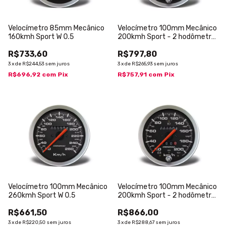
Velocímetro 85mm Mecânico
Velocímetro 100mm Mecânico
160kmh Sport W 0.5
200kmh Sport - 2 hodômetros
W 0.5
R$733,60
R$797,80
3
x
de
R$244,53
sem juros
3
x
de
R$265,93
sem juros
R$696,92
com
Pix
R$757,91
com
Pix
Velocímetro 100mm Mecânico
Velocímetro 100mm Mecânico
260kmh Sport W 0.5
200kmh Sport - 2 hodômetros
com Sinaleira W 0.5
R$661,50
R$866,00
3
x
de
R$220,50
sem juros
3
x
de
R$288,67
sem juros