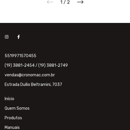
1
/
2
5519971570455
(19) 3881-2454 / (19) 3881-2749
vendas@cronomac.com.br
Estrada Duílio Beltramini, 7037
Início
Quem Somos
Produtos
Manuais