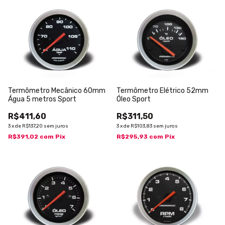
Termômetro Mecânico 60mm
Termômetro Elétrico 52mm
Água 5 metros Sport
Óleo Sport
R$411,60
R$311,50
3
x
de
R$137,20
sem juros
3
x
de
R$103,83
sem juros
R$391,02
com
Pix
R$295,93
com
Pix