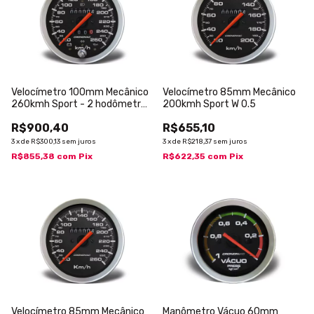
Velocímetro 100mm Mecânico
Velocímetro 85mm Mecânico
260kmh Sport - 2 hodômetros
200kmh Sport W 0.5
com sinaleira W 0.5
R$900,40
R$655,10
3
x
de
R$300,13
sem juros
3
x
de
R$218,37
sem juros
R$855,38
com
Pix
R$622,35
com
Pix
Velocímetro 85mm Mecânico
Manômetro Vácuo 60mm