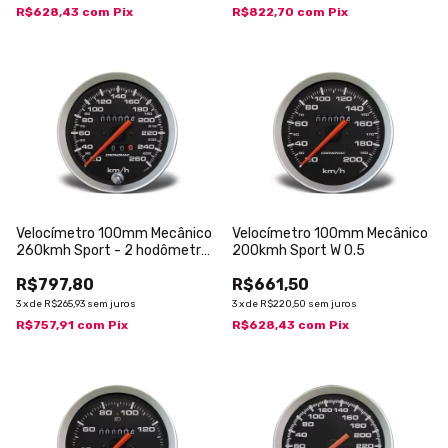
R$628,43
com
Pix
R$822,70
com
Pix
Velocímetro 100mm Mecânico
Velocímetro 100mm Mecânico
260kmh Sport - 2 hodômetros
200kmh Sport W 0.5
W 0.5
R$797,80
R$661,50
3
x
de
R$265,93
sem juros
3
x
de
R$220,50
sem juros
R$757,91
com
Pix
R$628,43
com
Pix