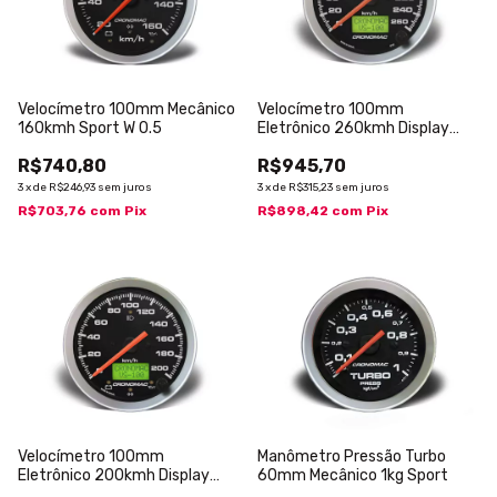
Velocímetro 100mm Mecânico
Velocímetro 100mm
160kmh Sport W 0.5
Eletrônico 260kmh Display
Digital Sport
R$740,80
R$945,70
3
x
de
R$246,93
sem juros
3
x
de
R$315,23
sem juros
R$703,76
com
Pix
R$898,42
com
Pix
Velocímetro 100mm
Manômetro Pressão Turbo
Eletrônico 200kmh Display
60mm Mecânico 1kg Sport
Digital Sport