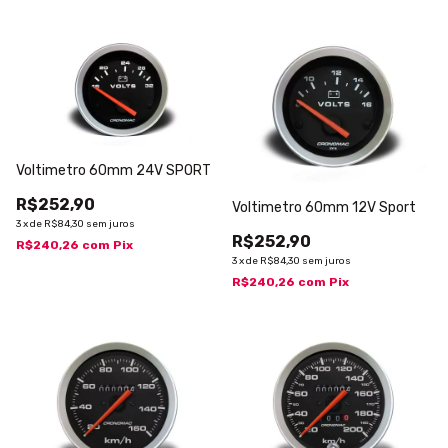
Voltimetro 60mm 24V SPORT
R$252,90
Voltimetro 60mm 12V Sport
3
x
de
R$84,30
sem juros
R$252,90
R$240,26
com
Pix
3
x
de
R$84,30
sem juros
R$240,26
com
Pix